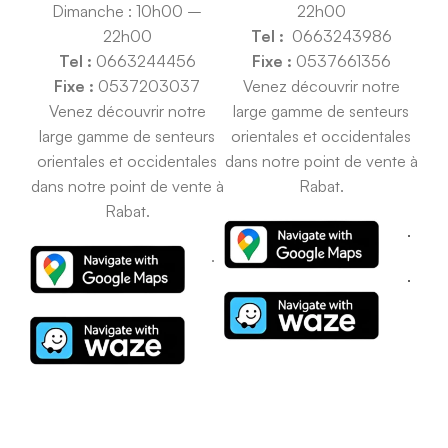
Dimanche : 10h00 –
22h00
22h00
Tel :
0663243986
Tel :
0663244456
Fixe :
0537661356
Fixe :
0537203037
Venez découvrir notre
Venez découvrir notre
large gamme de senteurs
large gamme de senteurs
orientales et occidentales
orientales et occidentales
dans notre point de vente à
dans notre point de vente à
Rabat.
Rabat.
.
.
.