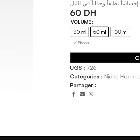
إحساساً نظيفاً وجذاباً في الليل.
60
DH
VOLUME
30 ml
50 ml
100 ml
Effacer
C
UGS :
726
Catégories :
Niche Homm
Partager :