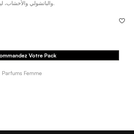
والباتشولي والأخشاب، ليمنح حضوراً فخماً، ناعماً ومميزاً.
ommandez Votre Pack
,
Parfums Femme