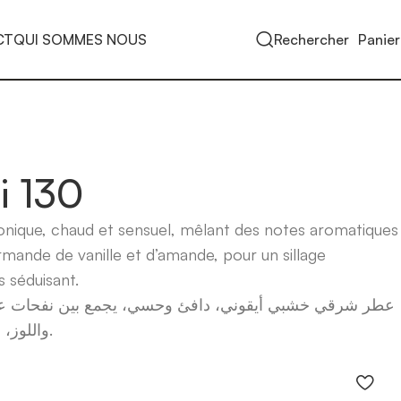
CT
QUI SOMMES NOUS
Rechercher
Panier
i 130
onique, chaud et sensuel, mêlant des notes aromatiques
mande de vanille et d’amande, pour un sillage
 séduisant.
عطر شرقي خشبي أيقوني، دافئ وحسي، يجمع بين نفحات عطري
واللوز، ليمنح حضوراً جذاباً، أنيقاً ومغرياً.