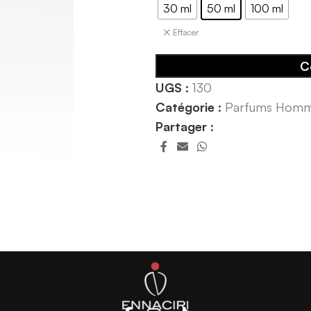
30 ml
50 ml
100 ml
Effacer
C
UGS :
130
Catégorie :
Parfums Hom
Partager :