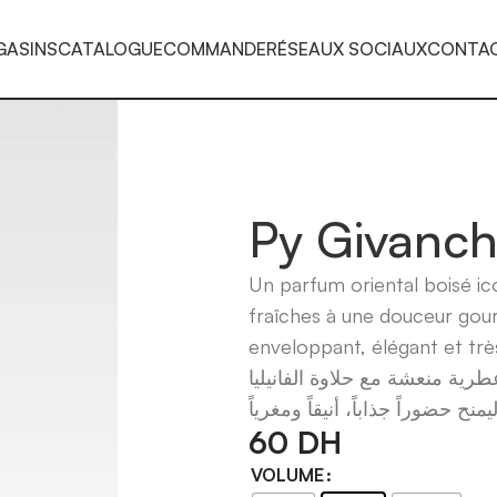
GASINS
CATALOGUE
COMMANDE
RÉSEAUX SOCIAUX
CONTA
Py Givanch
Un parfum oriental boisé ic
fraîches à une douceur gour
enveloppant, élégant et très
ة منعشة مع حلاوة الفانيليا
60
DH
VOLUME