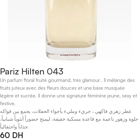
Pariz Hilten 043
Un parfum floral fruité gourmand, très glamour . Il mélange des
fruits juteux avec des fleurs douces et une base musquée
légère et sucrée. Il donne une signature féminine jeune, sexy et
festive.
عطر زهري فاكهي ، جريء ومليء بأجواء الحفلات، يجمع بين فواكه
حلوة وزهور ناعمة مع قاعدة مسكية خفيفة، ليمنح حضوراً أنثوياً شبابياً،
جذاباً واحتفالياً.
60
DH