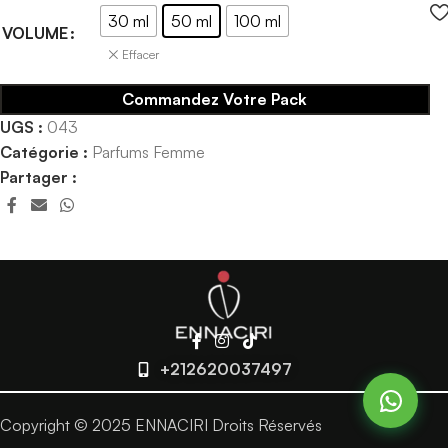
30 ml
50 ml
100 ml
VOLUME
Effacer
Commandez Votre Pack
UGS :
043
Catégorie :
Parfums Femme
Partager :
+212620037497
Copyright © 2025 ENNACIRI Droits Réservés