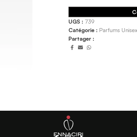
C
UGS :
739
Catégorie :
Parfums Unise
Partager :