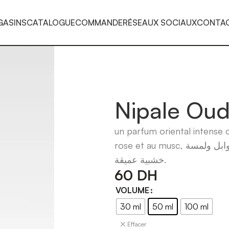
GASINS
CATALOGUE
COMMANDE
RÉSEAUX SOCIAUX
CONTA
Nipale Ou
un parfum oriental intense o
rose et au musc, عطر قوي، دافئ وغامض بطابع شرقي فاخر فيه الجلد والتوابل ولمسة
خشبية عميقة.
60
DH
VOLUME
30 ml
50 ml
100 ml
Effacer