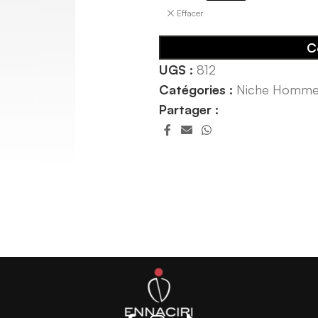
Effacer
C
UGS :
812
Catégories :
Niche Homm
Partager :