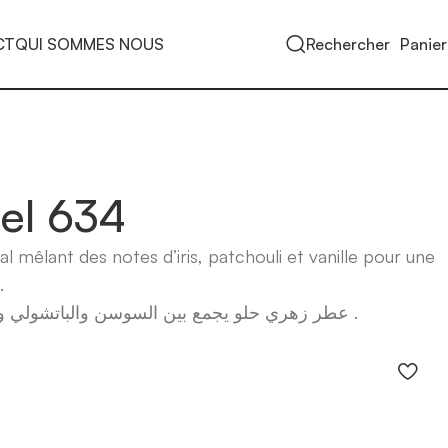
CT
QUI SOMMES NOUS
Rechercher
Panier
Bel 634
 mêlant des notes d’iris, patchouli et vanille pour une
.
عطر زهري حلو يجمع بين السوسن والباتشولي والفانيلا ليمنح رائحة أنثوية راقية .