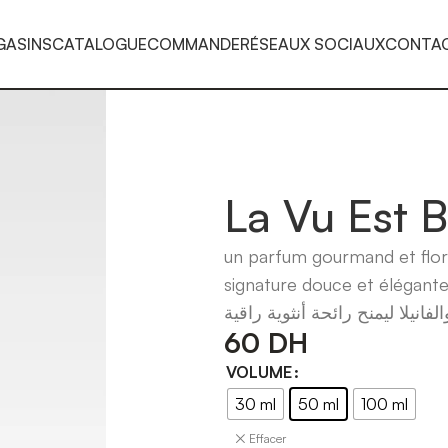
GASINS
CATALOGUE
COMMANDE
RÉSEAUX SOCIAUX
CONTA
La Vu Est 
un parfum gourmand et floral
signature douce et élégante
60
DH
VOLUME
30 ml
50 ml
100 ml
Effacer